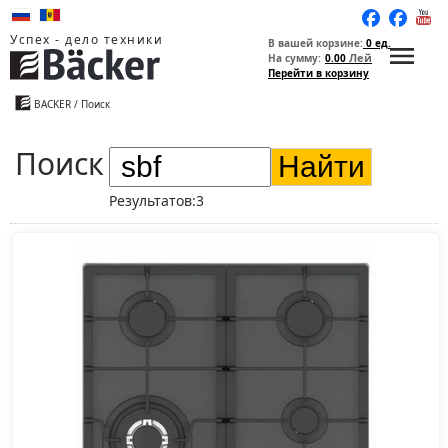
Успех - дело техники
В вашей корзине:
0 ед.
Лей
На сумму:
0.00
Перейти в корзину
BACKER
/ Поиск
Поиск
Найти
Результатов:3