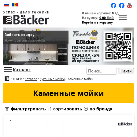
Успех - дело техники
В вашей корзине:
0 ед.
Лей
На сумму:
0.00
Перейти в корзину
Забрать скидку
(Нажми на баннер или сканируй QR)
Каталог
Найти
BACKER
/
Каталог
/
Кухонные мойки
/ Каменные мойки
Каменные мойки
фильтртровать
сортировать
по бренду
.